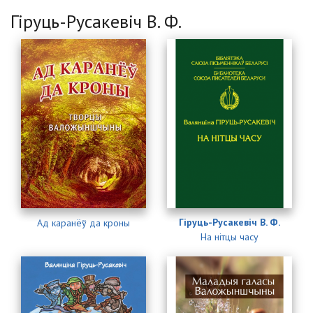
Гіруць-Русакевіч В. Ф.
Гіруць-Русакевіч В. Ф.
Ад каранёў да кроны
На нітцы часу