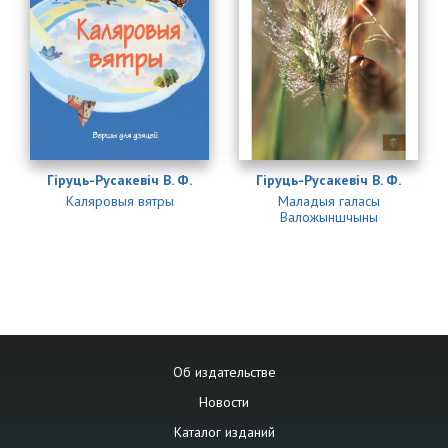
Гіруць-Русакевіч В. Ф.
Гіруць-Русакевіч В. Ф.
Каляровыя вятры
Маладыя галасы
Валожыншчыны
Об издательстве
Новости
Каталог изданий