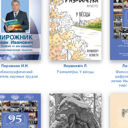
Пирожник И.И.
Янушкевіч Л.
Ла
иблиографический
Размалёўка. У вёсцы
Филосо
атель научных трудов
цифров
летию Ин
НАН 