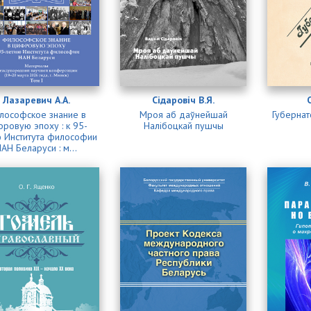
Лазаревич А.А.
Сідаровіч В.Я.
лософское знание в
Мроя аб даўнейшай
Губернат
ровую эпоху : к 95-
Налібоцкай пушчы
 Института философии
АН Беларуси : м...