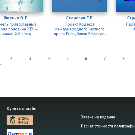
Ященко О. Г.
Леанович Е.Б.
Стр
мель православный
Проект Кодекса
Пара
орая половина XIX —
международного частного
начало XX века)
права Республики Беларусь
2
3
4
5
6
7
8
Купить онлайн
Заявка на издание
Расчет стоимости полиграфи