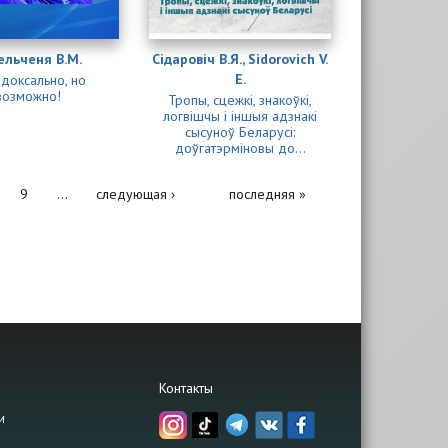
ельченя В.М.
Сідаровіч В.Я., Sidorovich V.
E.
доксально, но
возможно!
Тропы, сцежкі, знакоўкі,
логвішчы і іншыя адзнакі
сысуноў Беларусі:
доўгатэрміновы до...
9
…
следующая ›
последняя »
Контакты
и