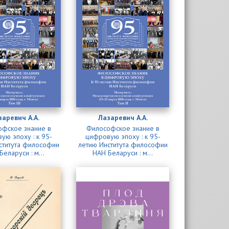
заревич А.А.
Лазаревич А.А.
фское знание в
Философское знание в
ую эпоху : к 95-
цифровую эпоху : к 95-
ститута философии
летию Института философии
Беларуси : м...
НАН Беларуси : м...