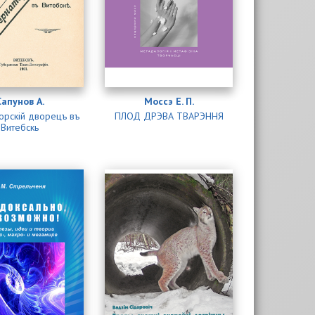
Сапунов А.
Моссэ Е. П.
орскій дворецъ въ
ПЛОД ДРЭВА ТВАРЭННЯ
Витебскь