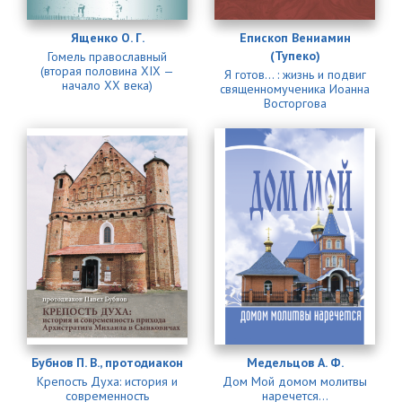
Ященко О. Г.
Епископ Вениамин
(Тупеко)
Гомель православный
(вторая половина XIX —
Я готов... : жизнь и подвиг
начало XX века)
священномученика Иоанна
Восторгова
Бубнов П. В., протодиакон
Медельцов А. Ф.
Крепость Духа: история и
Дом Мой домом молитвы
современность
наречется...