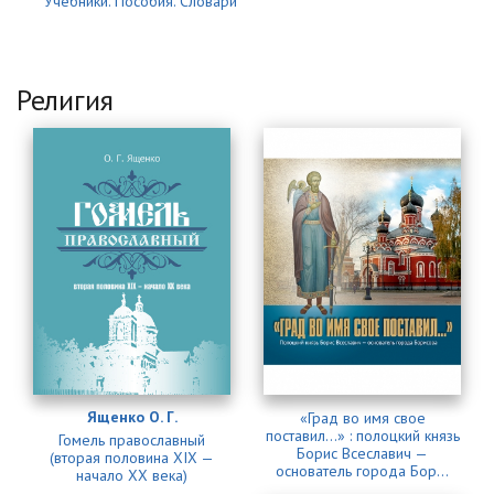
Учебники. Пособия. Словари
Религия
Страницы
Ященко О. Г.
«Град во имя свое
поставил…» : полоцкий князь
Гомель православный
Борис Всеславич —
(вторая половина XIX —
основатель города Бор...
начало XX века)