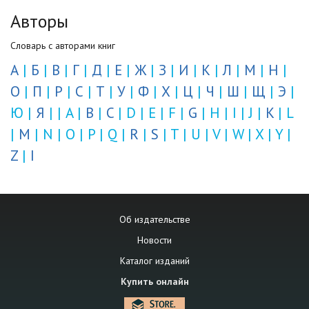
Авторы
Словарь с авторами книг
А
|
Б
|
В
|
Г
|
Д
|
Е
|
Ж
|
З
|
И
|
К
|
Л
|
М
|
Н
|
О
|
П
|
Р
|
С
|
Т
|
У
|
Ф
|
Х
|
Ц
|
Ч
|
Ш
|
Щ
|
Э
|
Ю |
Я
| | A |
B
|
C
| D | E | F |
G
| H | I | J |
K
| L
|
M
| N | O | P | Q |
R
|
S
| T | U | V | W | X | Y |
Z
|
І
Об издательстве
Новости
Каталог изданий
Купить онлайн