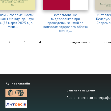
низм и современность :
Использование
Интеллек
риалы Междунар. науч.
видеороликов при
Беларуси
. (27 марта 2025 г., г.
проведении занятий по
Современ
Минс...
вопросам здорового образа
жизни,...
2
3
4
5
следующая ›
посл
Купить онлайн
Заявка на издание
Расчет стоимости полиграфи