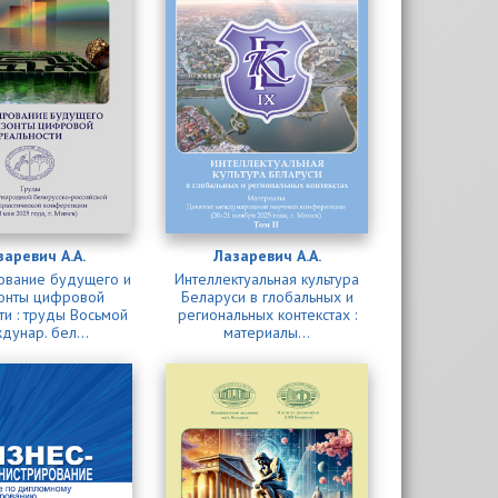
заревич А.А.
Лазаревич А.А.
ование будущего и
Интеллектуальная культура
онты цифровой
Беларуси в глобальных и
ти : труды Восьмой
региональных контекстах :
дунар. бел...
материалы...