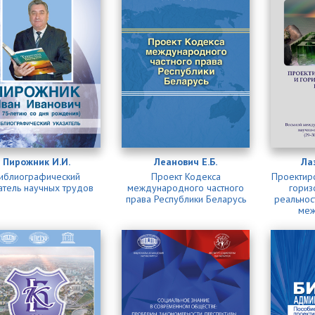
Пирожник И.И.
Леанович Е.Б.
Ла
иблиографический
Проект Кодекса
Проектир
атель научных трудов
международного частного
гориз
права Республики Беларусь
реальнос
меж