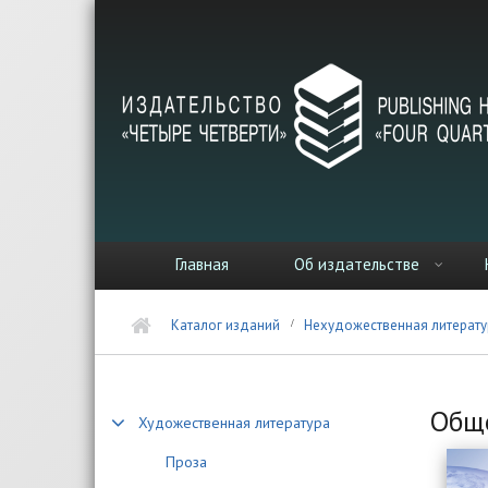
Перейти к основному содержанию
Главная
Об издательстве
Каталог изданий
Нехудожественная литерату
Обще
Художественная литература
Проза
Стра