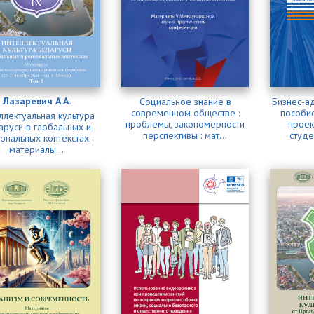
Лазаревич А.А.
Социальное знание в
Бизнес-а
современном обществе :
пособи
ллектуальная культура
проблемы, закономерности
проек
аруси в глобальных и
перспективы : мат...
студе
ональных контекстах :
материалы...