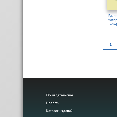
Гума
мате
конф
1
Об издательстве
Новости
Каталог изданий