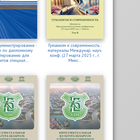
дминистрирование :
Гуманизм и современность :
е по дипломному
материалы Междунар. науч.
тированию для
конф. (27 марта 2025 г., г.
нтов специал...
Минс...