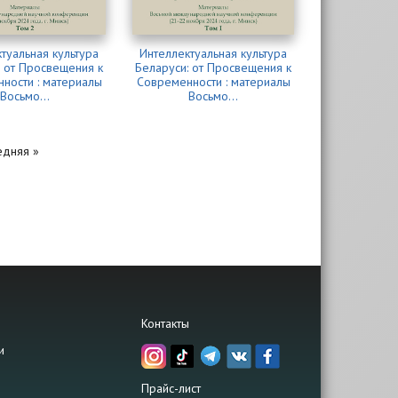
туальная культура
Интеллектуальная культура
: от Просвещения к
Беларуси: от Просвещения к
ности : материалы
Современности : материалы
Восьмо...
Восьмо...
едняя »
Контакты
и
Прайс-лист