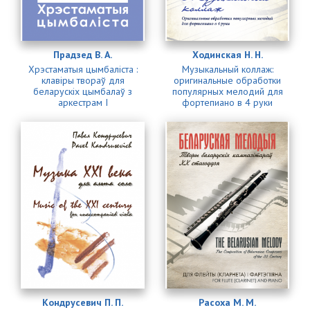
Прадзед В. А.
Ходинская Н. Н.
Хрэстаматыя цымбаліста :
Музыкальный коллаж:
клавіры твораў для
оригинальные обработки
беларускіх цымбалаў з
популярных мелодий для
аркестрам І
фортепиано в 4 руки
Кондрусевич П. П.
Расоха М. М.