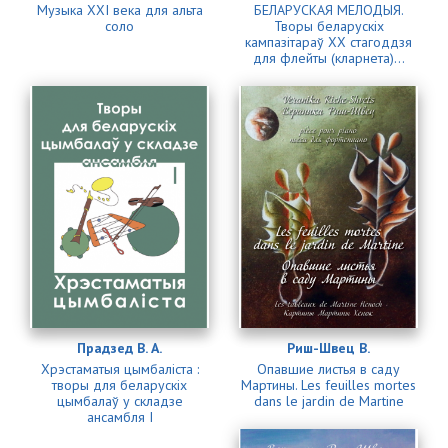
Музыка XXI века для альта
БЕЛАРУСКАЯ МЕЛОДЫЯ.
соло
Творы беларускiх
кампазiтараў XX стагоддзя
для флейты (кларнета)...
Прадзед В. А.
Риш-Швец В.
Хрэстаматыя цымбаліста :
Опавшие листья в саду
творы для беларускіх
Мартины. Les feuilles mortes
цымбалаў у складзе
dans le jardin de Martine
ансамбля I