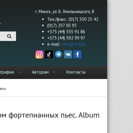
г. Минск, ул. Б. Хмельницкого, 8
Тел./факс: (017) 350 25 42
.
(017) 257 05 95
+375 (44) 555 91 86
+375 (44) 592 99 97
e-mail:
info@4-4.by
графия
Авторам
Контакты
iano
ьбом фортепианных пьес. Album