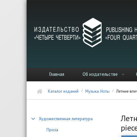
Перейти к основному содержанию
Главная
Об издательстве
Каталог изданий
Музыка. Ноты
Летние впеч
Летн
Художественная литература
piec
Проза