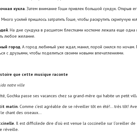
очная кукла
. Затем внимание Гоши привлек большой сундук. Открыв е
. Много усилий пришлось затратить Гоше, чтобы раскрутить скрипучую 
одей
. На дне сундука в расшитом блестками костюме лежала еще одна 
ть любое желание.
ный город
. А город любимый уже ждал, манил, порой снился по ночам. 
ься с друзьями, чтобы поделиться своими новыми впечатлениями.
histoire que cette musique raconte
ida notre ville
té, Gochka passe ses vacances chez sa grand-mère qui habite un petit vill
tit matin
. Comme c’est agréable de se réveiller tôt en été!… très tôt! A
 le chant des oiseaux…
cinelle
. Il est difficilede dire d’où est venue la coccinelle sur l’oreiller 
le réveille.