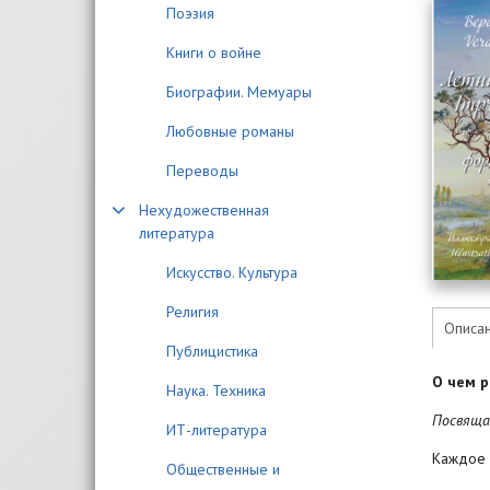
Поэзия
Книги о войне
Биографии. Мемуары
Любовные романы
Переводы
Нехудожественная
литература
Искусство. Культура
Религия
Описа
Публицистика
О чем р
Наука. Техника
Посвяща
ИТ-литература
Каждое 
Общественные и