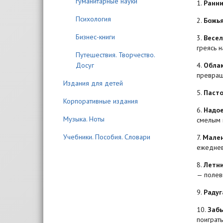
гуманитарные науки
1.
Ранн
Психология
2.
Божья
Бизнес-книги
3.
Весел
греясь н
Путешествия. Творчество.
Досуг
4.
Обла
превращ
Издания для детей
5.
Пасто
Корпоративные издания
6.
Надо
Музыка. Ноты
смелым и
Учебники. Пособия. Словари
7.
Мален
ежеднев
8.
Летни
— полев
9.
Радуг
10.
Забы
поиграть