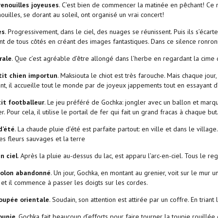
renouilles joyeuses
. C’est bien de commencer la matinée en pêchant! Ce n’e
uilles, se dorant au soleil, ont organisé un vrai concert!
es
. Progressivement, dans le ciel, des nuages se réunissent. Puis ils s’écart
nt de tous côtés en créant des images fantastiques. Dans ce silence ronro
rale
. Que c’est agréable d’être allongé dans l’herbe en regardant la cime
tit chien importun
. Maksiouta le chiot est très farouche. Mais chaque jour
nt, il accueille tout le monde par de joyeux jappements tout en essayant 
it footballeur
. Le jeu préféré de Gochka: jongler avec un ballon et marq
er. Pour cela, il utilise le portail de fer qui fait un grand fracas à chaque but
d’été
. La chaude pluie d’été est parfaite partout: en ville et dans le village
les fleurs sauvages et la terre
en ciel
. Après la pluie au-dessus du lac, est apparu l’arc-en-ciel. Tous le r
iolon abandonné
. Un jour, Gochka, en montant au grenier, voit sur le mur u
 et il commence à passer les doigts sur les cordes.
oupée orientale
. Soudain, son attention est attirée par un coffre. En trian
oupie
. Gochka fait beaucoup d’efforts pour faire tourner la toupie rouillée 