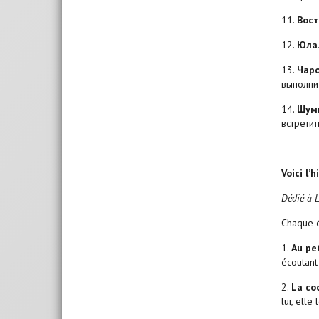
11.
Вост
12.
Юла
13.
Чар
выполни
14.
Шум
встретит
Voici l’
Dédié à L
Chaque é
1.
Au pe
écoutant
2.
La coc
lui, elle 