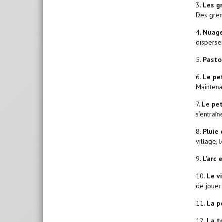
3.
Les g
Des greno
4.
Nuag
disperse
5.
Pasto
6.
Le pe
Maintena
7.
Le pet
s’entraîn
8.
Pluie 
village, 
9.
L’arc 
10.
Le v
de jouer
11.
La p
12.
La t