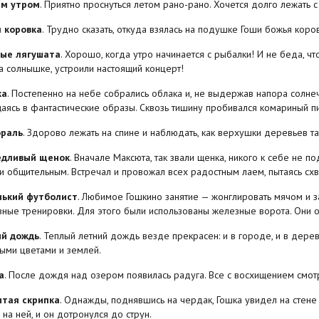
им утром
. Приятно проснуться летом рано-рано. Хочется долго лежать с
 коровка
. Трудно сказать, откуда взялась на подушке Гоши божья кор
ые лягушата
. Хорошо, когда утро начинается с рыбалки! И не беда, чт
а солнышке, устроили настоящий концерт!
ка
. Постепенно на небе собрались облака и, не выдержав напора солне
аясь в фантастические образы. Сквозь тишину пробивался комариный пи
раль
. Здорово лежать на спине и наблюдать, как верхушки деревьев 
едливый щенок
. Вначале Максюта, так звали щенка, никого к себе не 
 общительным. Встречал и провожал всех радостным лаем, пытаясь схва
ький футболист
. Любимое Гошкино занятие — жонглировать мячом и за
ные тренировки. Для этого были использованы железные ворота. Они о
й дождь
. Теплый летний дождь везде прекрасен: и в городе, и в дерев
ыми цветами и землей.
а
. После дождя над озером появилась радуга. Все с восхищением смот
тая скрипка
. Однажды, поднявшись на чердак, Гошка увидел на стене
 на ней, и он дотронулся до струн.