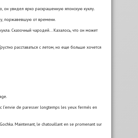
го, он увидел ярко раскрашенную японскую куклу.
юлу, поржавевшую от времени.
кукла. Сказочный чародей… Казалось, что он может
Грустно расставаться с летом, но еще больше хочется
age.
vec l’envie de paresser longtemps les yeux fermés en
de Gochka. Maintenant, le chatouillant en se promenant sur