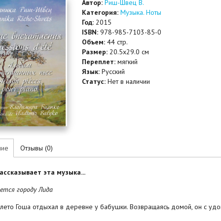
Автор:
Риш-Швец В.
Категория:
Музыка. Ноты
Год:
2015
ISBN:
978-985-7103-85-0
Объем:
44 стр.
Размер:
20.5x29.0 см
Переплет:
мягкий
Язык:
Русский
Статус:
Нет в наличии
ние
Отзывы (0)
ассказывает эта музыка...
ется городу Лида
лето Гоша отдыхал в деревне у бабушки. Возвращаясь домой, он с удо