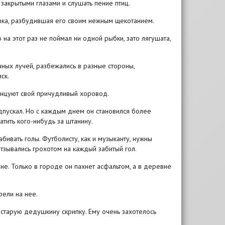
 закрытыми глазами и слушать пение птиц.
овка, разбудившая его своим нежным щекотанием.
о на этот раз не поймал ни одной рыбки, зато лягушата,
чных лучей, разбежались в разные стороны,
ск.
танцуют свой причудливый хоровод.
подпускал. Но с каждым днем он становился более
тить кого-нибудь за штанину.
бивать голы. Футболисту, как и музыканту, нужны
тзывались грохотом на каждый забитый гол.
не. Только в городе он пахнет асфальтом, а в деревне
рели на нее.
 старую дедушкину скрипку. Ему очень захотелось