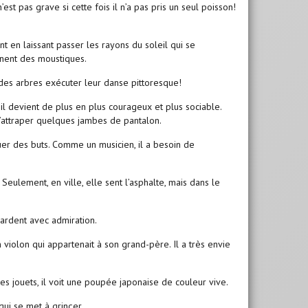
st pas grave si cette fois il n’a pas pris un seul poisson!
ent en laissant passer les rayons du soleil qui se
nnent des moustiques.
 des arbres exécuter leur danse pittoresque!
, il devient de plus en plus courageux et plus sociable.
d’attraper quelques jambes de pantalon.
uer des buts. Comme un musicien, il a besoin de
.
. Seulement, en ville, elle sent l’asphalte, mais dans le
egardent avec admiration.
n violon qui appartenait à son grand-père. Il a très envie
t les jouets, il voit une poupée japonaise de couleur vive.
qui se met à grinçer.