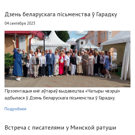
Дзень беларускага пісьменства ў Гарадку
04 сентября 2023
Прэзентацыя кніг аўтараў выдавецтва «Чатыры чвэрці»
адбылася ў Дзень беларускага пісьменства ў Гарадку.
Подробнее
Встреча с писателями у Минской ратуши