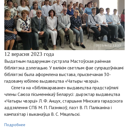
12 верасня 2023 года
Выдатным падарункам сустрэла Мастоўская раённая
бібліятэка дэлегацыю. У вялікім светлым фае супрацоўнікамі
бібліятэкі была аформлена выстава, прысвечаная 30-
гадоваму юбілею выдавецтва «Чатыры чвэрці».
Сёлета на «Бібліякараване» выдавецтва прадстаўлялі
члены Саюза пісьменнікаў Беларусі: дырэктар выдавецтва
«Чатыры чвэрці» Л. Ф. Анцух, старшыня Мінскага гарадскога
аддзялення СПБ М. П. Пазнякоў, паэт В. П. Паліканіна і
кампазітар і выканаўца В. С. Мяцельскі.
Подробнее