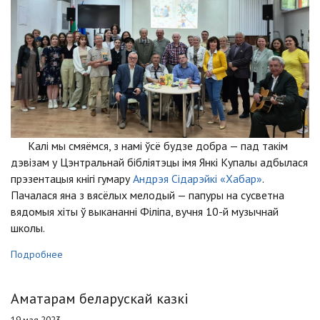
Калі мы смяёмся, з намі ўсё будзе добра — пад такім
дэвізам у Цэнтральнай бібліятэцы імя Янкі Купалы адбылася
прэзентацыя кнігі гумару
Андрэя Сідарэйкі «Хабар»
.
Пачалася яна з вясёлых мелодый — папуры на сусветна
вядомыя хіты ў выкананні Філіпа, вучня 10-й музычнай
школы.
Подробнее
Аматарам беларускай казкі