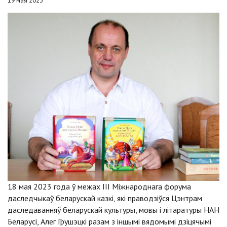
19 мая 2023
18 мая 2023 года ў межах ІІІ Міжнароднага форума
даследчыкаў беларускай казкі, які праводзіўся Цэнтрам
даследаванняў беларускай культуры, мовы і літаратуры НАН
Беларусі, Алег Грушэцкі разам з іншымі вядомымі дзіцячымі