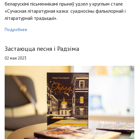
беларускімі пісьменнікамі прыняў удзел у круглым стале
«Сучасная літаратурная казка: суадносіны фальклорнай і
літаратурнай традыцыі».
Подробнее
Застаюцца песня і Радзіма
02 мая 2023