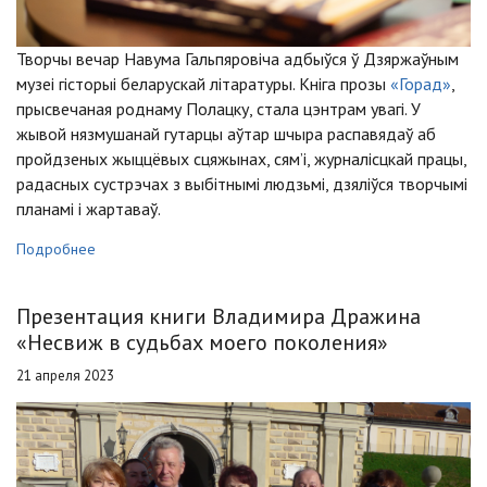
Творчы вечар Навума Гальпяровіча адбыўся ў Дзяржаўным
музеі гісторыі беларускай літаратуры. Кніга прозы
«Горад»
,
прысвечаная роднаму Полацку, стала цэнтрам увагі. У
жывой нязмушанай гутарцы аўтар шчыра распавядаў аб
пройдзеных жыццёвых сцяжынах, сям’і, журналісцкай працы,
радасных сустрэчах з выбітнымі людзьмі, дзяліўся творчымі
планамі і жартаваў.
Подробнее
Презентация книги Владимира Дражина
«Несвиж в судьбах моего поколения»
21 апреля 2023