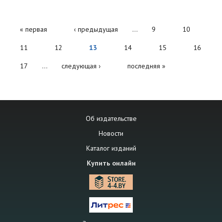
Страницы
« первая
‹ предыдущая
…
9
10
11
12
13
14
15
16
17
…
следующая ›
последняя »
Об издательстве
Новости
Каталог изданий
Купить онлайн