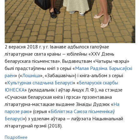
2 верасня 2018 г. у г. Іванаве адбылося галоўнае
літаратурнае свята краіны — юбілейны «XXV Дзень
беларускага пісьменства». Выдавецтвам «Чатыры чвэрці»
былі прадстаўлены кнігі з серыі «
Малая Радзіма. Барысаўскі
раён
» («
Лошніца
», «Забашавічы») і кніга-альбом з серыі
«
Культурная спадчына Беларусі
» «
Беларускія скарбы
ЮНЕСКА
» (укладальнік і аўтар Анцух Л. Ф.), на стэндзе
«Сучасная беларуская кніга і прэса» прэзентавана
літаратурна-мастацкае выданне Зінаіды Дудзюк «
На
парозе раю
» (серыя «
Бібліятэка Саюза пісьменнікаў
Беларусі
») з удзелам аўтара — лаўрэата Нацыянальнай
літаратурнай прэміі (2018).
Подробнее