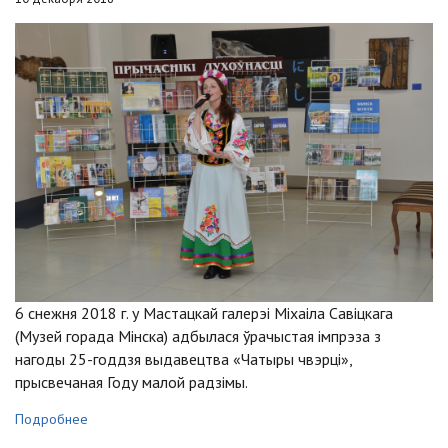
6 снежня 2018 г. у Мастацкай галерэі Міхаіла Савіцкага
(Музей горада Мінска) адбылася ўрачыстая імпрэза з
нагоды 25-годдзя выдавецтва «Чатыры чвэрці»,
прысвечаная Году малой радзімы.
Подробнее