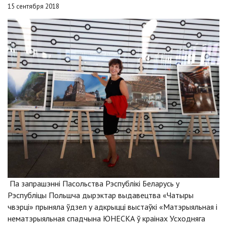
15 сентября 2018
Па запрашэнні Пасольства Рэспублікі Беларусь у
Рэспубліцы Польшча дырэктар выдавецтва «Чатыры
чвэрці» прыняла ўдзел у адкрыцці выстаўкі «Матэрыяльная і
нематэрыяльная спадчына ЮНЕСКА ў краінах Усходняга