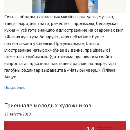
Святы і абрады, сакральныя мясціны і рытуалы, музыка,
танцы, народны тэатр, рамёствы і промыслы, беларуская
кухня — усё гэта знайшло адлюстраванне на старонках кнігі
«Жывая культура Беларусі», якая неўзабаве будзе
прэзентавана ў Слоніме. Пра ўнікальнае, багата
ілюстраванае чатырохмоўнае выданне, пра цікавых і
адметных суайчыннікаў, а таксама пра нюансы свайго
няпростага і адказнага паклікання распавяла дырэктар і
галоўны рэдактар выдавецтва «Чатыры чвэрці» Ліліяна
Анцух.
Подробнее
Триеннале молодых художников
28 августа 2019