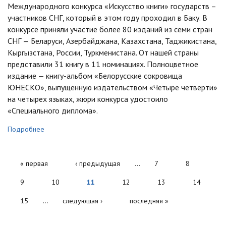
Международного конкурса «Искусство книги» государств –
участников СНГ, который в этом году проходил в Баку. В
конкурсе приняли участие более 80 изданий из семи стран
СНГ — Беларуси, Азербайджана, Казахстана, Таджикистана,
Кыргызстана, России, Туркменистана. От нашей страны
представили 31 книгу в 11 номинациях. Полноцветное
издание — книгу-альбом «Белорусские сокровища
ЮНЕСКО», выпущенную издательством «Четыре четверти»
на четырех языках, жюри конкурса удостоило
«Специального диплома».
Подробнее
Страницы
« первая
‹ предыдущая
…
7
8
9
10
11
12
13
14
15
…
следующая ›
последняя »