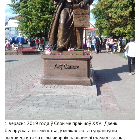
1 верасня 2019 года ў Слоніме прайшоў ХХVI Дзень
беларускага пісьменства, у межах якога супрацоўнікі
выдавецтва «Чатыры чвэрці» пазнаёмілі грамадскасць з