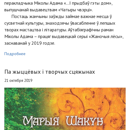
перакладчыка Міколы Адама «...І прыдбаў гэты дом»,
выпушчанай выдавецтвам «Чатыры чвэрці».
Постаць жанчыны заўжды займае важнае месца ў
сусветнай культуры, знаходзячы ўвасабленне ў лепшых
творах мастацтва і літаратуры. Аўтабіяграфічны раман
Міколы Адама – працяг выдавецкай серыі «Жаночыя лёсы»,
заснаванай у 2019 годзе.
Подробнее
Па жыццёвых і творчых сцяжынах
21 октября 2019