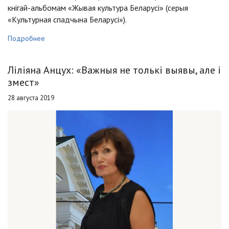
кнігай-альбомам «Жывая культура Беларусі» (серыя
«Культурная спадчына Беларусі»).
Подробнее
Ліліяна Анцух: «Важныя не толькі выявы, але і
змест»
28 августа 2019