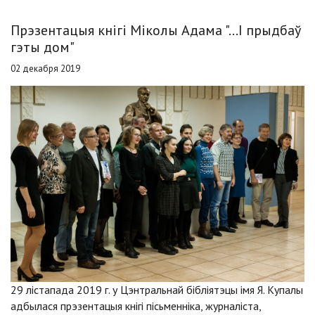
Прэзентацыя кнігі Міколы Адама "...І прыдбаў
гэты дом"
02 декабря 2019
29 лістапада 2019 г. у Цэнтральнай бібліятэцы імя Я. Купалы
адбылася прэзентацыя кнігі пісьменніка, журналіста,