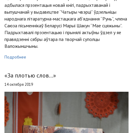
адбылася прэзентацыя новай кнігі, падрыхтаванай і
выпушчанай у выдавецтве “Чатыры чвэрці” ўдзельніцы
народнага літаратурна-мастацкага аб’яднання “Рунь”, члена
Саюза пісьменнікаў Беларусі Марыі Шакун “Мае сцяжыны”.
Падрыхтавалі прэзентацыю і прынялі актыўны ўдзел у яе
правядзенні сябры аўтара па творчай суполцы
Валожыншчыны.
Подробнее
«За плотью слов...»
14 октября 2019