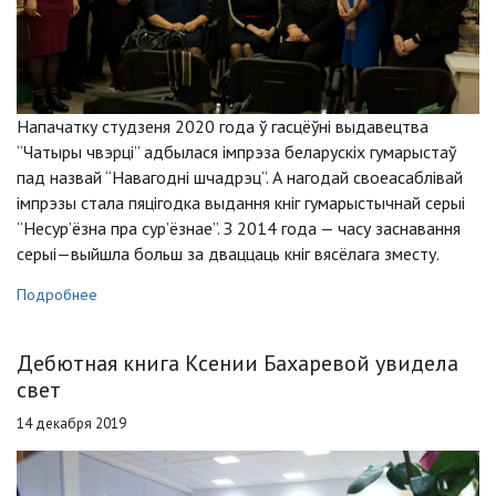
Напачатку студзеня 2020 года ў гасцёўні выдавецтва
“Чатыры чвэрці” адбылася імпрэза беларускіх гумарыстаў
пад назвай “Навагодні шчадрэц”. А нагодай своеасаблівай
імпрэзы стала пяцігодка выдання кніг гумарыстычнай серыі
“Несур’ёзна пра сур’ёзнае”. З 2014 года — часу заснавання
серыі—выйшла больш за дваццаць кніг вясёлага зместу.
Подробнее
Дебютная книга Ксении Бахаревой увидела
свет
14 декабря 2019