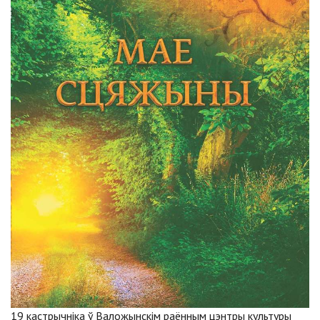
19 кастрычніка ў Валожынскім раённым цэнтры культуры