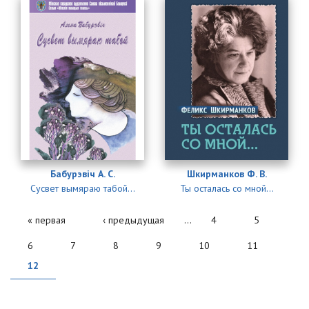
Бабурэвіч А. С.
Шкирманков Ф. В.
Сусвет вымяраю табой...
Ты осталась со мной…
« первая
‹ предыдущая
…
4
5
6
7
8
9
10
11
12