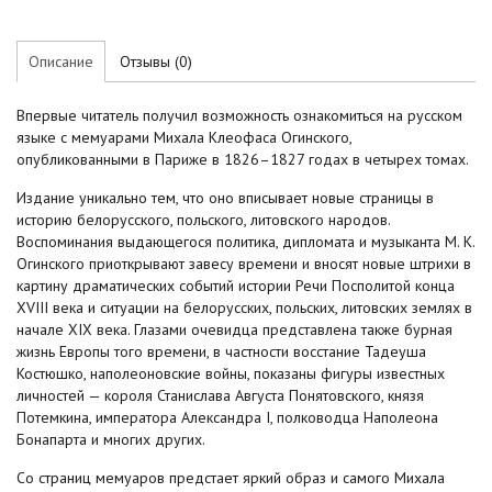
Описание
Отзывы (0)
Впервые читатель получил возможность ознакомиться на русском
языке с мемуарами Михала Клеофаса Огинского,
опубликованными в Париже в 1826–1827 годах в четырех томах.
Издание уникально тем, что оно вписывает новые страницы в
историю белорусского, польского, литовского народов.
Воспоминания выдающегося политика, дипломата и музыканта М. К.
Огинского приоткрывают завесу времени и вносят новые штрихи в
картину драматических событий истории Речи Посполитой конца
XVIII века и ситуации на белорусских, польских, литовских землях в
начале XIX века. Глазами очевидца представлена также бурная
жизнь Европы того времени, в частности восстание Тадеуша
Костюшко, наполеоновские войны, показаны фигуры известных
личностей — короля Станислава Августа Понятовского, князя
Потемкина, императора Александра I, полководца Наполеона
Бонапарта и многих других.
Со страниц мемуаров предстает яркий образ и самого Михала