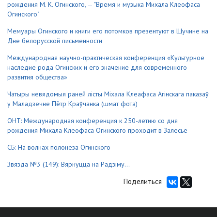
рождения М. К. Огинского, — "Время и музыка Михала Клеофаса
Огинского"
Мемуары Огинского и книги его потомков презентуют в Щучине на
Дне белорусской письменности
Международная научно-практическая конференция «Культурное
наследие рода Огинских и его значение для современного
развития общества»
Чатыры невядомыя раней лісты Міхала Клеафаса Агінскага паказаў
у Маладзечне Пётр Краўчанка (шмат фота)
ОНТ: Международная конференция к 250-летию со дня
рождения Михала Клеофаса Огинского проходит в Залесье
СБ: На волнах полонеза Огинского
Звязда №3 (149): Вярнуцца на Радзiму...
Поделиться