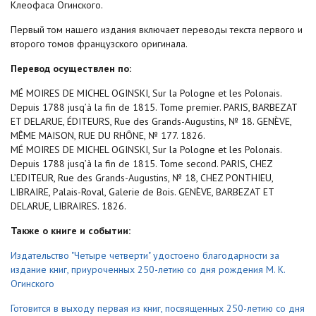
Клеофаса Огинского.
Первый том нашего издания включает переводы текста первого и
второго томов французского оригинала.
Перевод осуществлен по:
MÉ MOIRES DE MICHEL OGINSKI, Sur la Pologne et les Polonais.
Depuis 1788 jusq’à la fin de 1815. Tome premier. PARIS, BARBEZAT
ET DELARUE, ÉDITEURS, Rue des Grands-Augustins, № 18. GENÈVE,
MÊME MAISON, RUE DU RHÔNE, № 177. 1826.
MÉ MOIRES DE MICHEL OGINSKI, Sur la Pologne et les Polonais.
Depuis 1788 jusq’à la fin de 1815. Tome second. PARIS, CHEZ
L’EDITEUR, Rue des Grands-Augustins, № 18, CHEZ PONTHIEU,
LIBRAIRE, Palais-Roval, Galerie de Bois. GENÈVE, BARBEZAT ET
DELARUE, LIBRAIRES. 1826.
Также о книге и событии:
Издательство "Четыре четверти" удостоено благодарности за
издание книг, приуроченных 250-летию со дня рождения М. К.
Огинского
Готовится в выходу первая из книг, посвященных 250-летию со дня