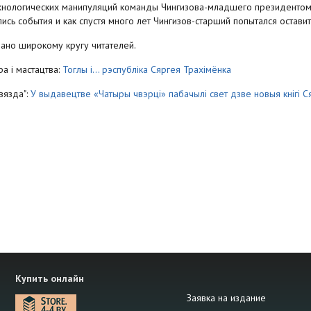
хнологических манипуляций команды Чингизова-младшего президентом с
ись события и как спустя много лет Чингизов-старший попытался оставит
ано широкому кругу читателей.
ра і мастацтва:
Тоглы і... рэспубліка Сяргея Трахімёнка
Звязда":
У выдавецтве «Чатыры чвэрці» пабачылі свет дзве новыя кнігі С
Купить онлайн
Заявка на издание