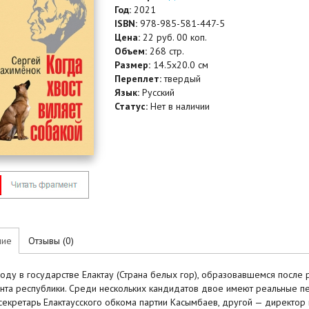
Год:
2021
ISBN:
978-985-581-447-5
Цена:
22 руб. 00 коп.
Объем:
268 стр.
Размер:
14.5x20.0 см
Переплет:
твердый
Язык:
Русский
Статус:
Нет в наличии
ние
Отзывы (0)
году в государстве Елактау (Страна белых гор), образовавшемся после
нта республики. Среди нескольких кандидатов двое имеют реальные пер
секретарь Елактаусского обкома партии Касымбаев, другой — директор 