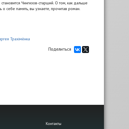
тановится Чингизов-старший. О том, как дальше
ь о себе память, вы узнаете, прочитав роман.
яргея Трахімёнка
Поделиться
Контакты