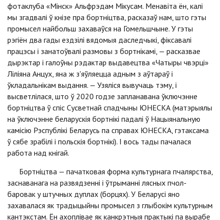
фотаклуба «Мiнск» Альфрэдам Мiкусам. Менавiта ён, калi
мы згадвалi ў кнiзе пра бортнiцтва, расказаў нам, што гэты
промысел найбольш захаваўся на Гомельшчыне. У гэты
рэгiён два гады ездзiлi вядомыя даследчыкi, фiксавалi
працэсы i занатоўвалi размовы з бортнiкамi, — расказвае
дырэктар i галоўны рэдактар выдавецтва «Чатыры чвэрцi»
Лiлiяна Анцух, яна ж з'яўляецца адным з аўтараў i
ўкладальнiкам выдання. — Узялiся вывучаць тэму, i
высветлiлася, што ў 2020 годзе запланавана ўключэнне
бортнiцтва ў спiс Сусветнай спадчыны ЮНЕСКА (матэрыялы
на ўключэнне беларускiя бортнiкi падалi ў Нацыянальную
камiсiю Рэспублiкi Беларусь па справах ЮНЕСКА, гэтаксама
ў сябе зрабiлi i польскiя бортнiкi). I вось тады пачалася
работа над кнiгай.
Бортнiцтва — пачатковая форма культурнага пчалярства,
заснаванага на развядзеннi i ўтрыманнi лясных пчол-
баровак у штучных дуплах (борцях). У Беларусi яно
захавалася як традыцыйны промысел з глыбокiм культурным
кантэкстам. Ён ахоплiвае як канкрэтныя практыкi па вырабе