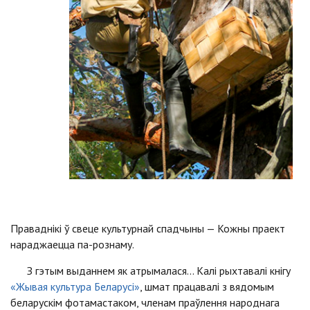
Праваднiкi ў свеце культурнай спадчыны — Кожны праект
нараджаецца па-рознаму.
З гэтым выданнем як атрымалася... Калi рыхтавалi кнiгу
«Жывая культура Беларусi»
, шмат працавалi з вядомым
беларускiм фотамастаком, членам праўлення народнага