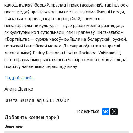
калод, вулляў, борцяў, прылад i прыстасаванняў, так i шырокi
пласт ведаў пра навакольны свет, а таксама ўменнi i веды,
звязаныя з дрэва-, скура- апрацоўкай, элементы
нематэрыяльнай культуры — i ўсё разам можна разглядаць
як культурны код супольнасцi, сям'i i рэгiёнаў. Кнiга-альбом
«Бортнiцтва — сувязь часоў» выйшла на беларускай, рускай,
польскай i англiйскай мовах. Да супрацоўнiцтва запрасiлi
даследчыкаў Рэгiну Гамзовiч i Iвана Восiпава. Улiчваючы,
што iнфармацыю рыхтавалi на чатырох мовах, далучылi да
працэсу найлепшых перакладчыкаў.
Падрабязней...
Алена Драпко
Газета "Звязда" ад 03.11.2020 г.
Поделиться
Добавить комментарий
Ваше имя