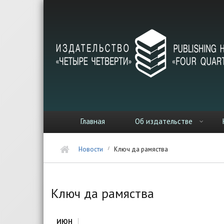
Перейти к основному содержанию
Главная
Об издательстве
Новости
Ключ да рамяства
Ключ да рамяства
ИЮН