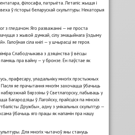
ентатара, філосафа, патрыёта. Летапіс жыцця і
веха ў гісторыі беларускай скульптуры. Некаторыя
ог з гледачом. Яго разважанні — не проста
пачуцця з жывой думкай, сілу эмацыйнага ўздыму
. Галоўная сіла кнігі — у шчырасці яе героя.
зіміра Слабодчыкава з дзяцінства ў вёсцы
амяць пра вайну — у бронзе. Ён паўстае як
русь, прафесару, уладальніку многіх прэстыжных
ь. Пасля яе прачытання многім захочацца ўбачыць
набярэжнай Бярэзіны ў Светлагорску, пабываць у
ца Багародзіцы ў Лагойску, прайсціся па мінскіх
утбалісты Дружбы», адну з унікальных скульптур —
таксама ўбачыць яго працы як напамін пра нашу
ульптуры. Для многіх чытачоў яны стануць