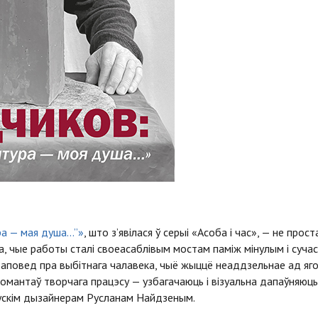
ра — мая душа…”»
, што з’явілася ў серыі «Асоба і час», — не прос
, чые работы сталі своеасаблівым мостам паміж мінулым і суча
 аповед пра выбітнага чалавека, чыё жыццё неаддзельнае ад яго 
 момантаў творчага працэсу — узбагачаюць і візуальна дапаўняюц
рускім дызайнерам Русланам Найдзеным.