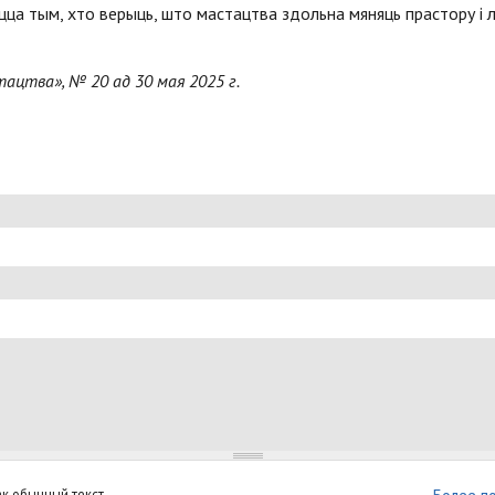
ца тым, хто верыць, што мастацтва здольна мяняць прастору і л
тацтва», № 20 ад 30 мая 2025 г.
к обычный текст