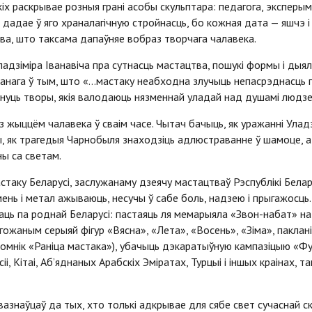
іх раскрывае розныя грані асобы скульптара: педагога, эксперым
 дадае ў яго храналагічную стройнасць, бо кожная дата — яшчэ і 
ва, што таксама дапаўняе вобраз творчага чалавека.
адзіміра Іванавіча пра сутнасць мастацтва, пошукі формы і дыял
нанага ў тым, што «…мастаку неабходна злучыць непасрэднасць 
ікнуць творы, якія валодаюць нязменнай уладай над душамі людзей»
з жыццём чалавека ў сваім часе. Чытач бачыць, як уражанні Улад
 як трагедыя Чарнобыля знаходзіць адлюстраванне ў шамоце, а п
ны са светам.
мастаку Беларусі, заслужанаму дзеячу мастацтваў Рэспублікі Бела
амень і метал ажываюць, несучы ў сабе боль, надзею і прыгажосц
ць па роднай Беларусі: пастаяць ля мемарыяла «Звон-набат» на 
ожаным серыяй фігур «Вясна», «Лета», «Восень», «Зіма», пакланіц
(помнік «Раніца мастака»), убачыць дэкаратыўную кампазіцыю «Ф
іі, Кітаі, Аб’яднаных Арабскіх Эміратах, Турцыі і іншых краінах, 
знаўцаў да тых, хто толькі адкрывае для сябе свет сучаснай ск