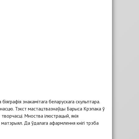
та біяграфія знакамітага беларускага скульптара.
снасцю. Тэкст мастацтвазнаўцы Барыса Крэпака ў
творчасці. Мноства ілюстрацый, якія
ь матэрыял. Да ўдалага афармлення кнігі трэба