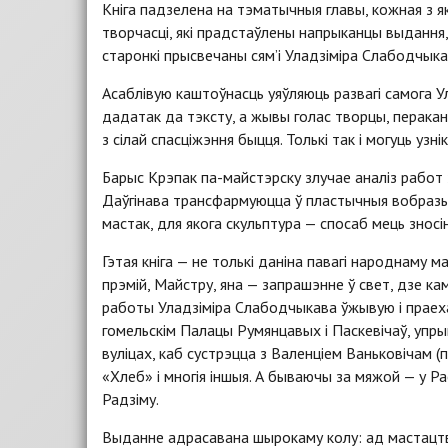
Кніга падзелена на тэматычныя главы, кожная з як
творчасці, які прадстаўлены напрыканцы выдання,
старонкі прысвечаны сям’і Уладзіміра Слабодчыка
Асаблівую каштоўнасць уяўляюць развагі самога Ул
дадатак да тэксту, а жывы голас творцы, перака
з сілай спасціжэння быцця. Толькі так і могуць узн
Барыс Крэпак па-майстэрску злучае аналіз работ 
Даўгінава трансфармуюцца ў пластычныя вобразы,
мастак, для якога скульптура — спосаб мець зносі
Гэтая кніга — не толькі даніна павагі народнаму 
прэмій, Майстру, яна — запрашэнне ў свет, дзе к
работы Уладзіміра Слабодчыкава ўжывую і праеха
гомельскім Палацы Румянцавых і Паскевічаў, упрыг
вуліцах, каб сустрэцца з Валенціем Ваньковічам 
«Хлеб» і многія іншыя. А бываючы за мяжой — у Рас
Радзіму.
Выданне адрасавана шырокаму колу: ад мастацтва