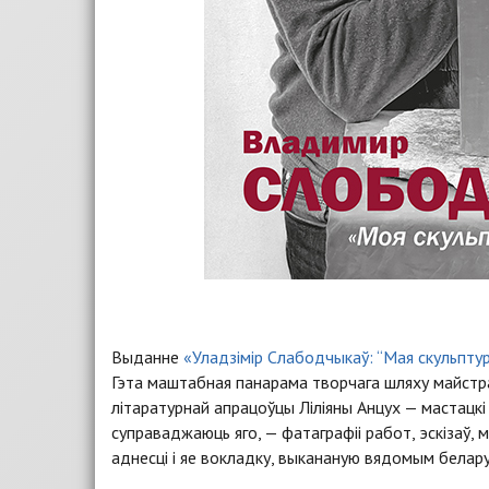
Выданне
«Уладзімір Слабодчыкаў: “Мая скульпту
Гэта маштабная панарама творчага шляху майстра
літаратурнай апрацоўцы Ліліяны Анцух — мастацкі
суправаджаюць яго, — фатаграфіі работ, эскізаў,
аднесці і яе вокладку, выкананую вядомым бела