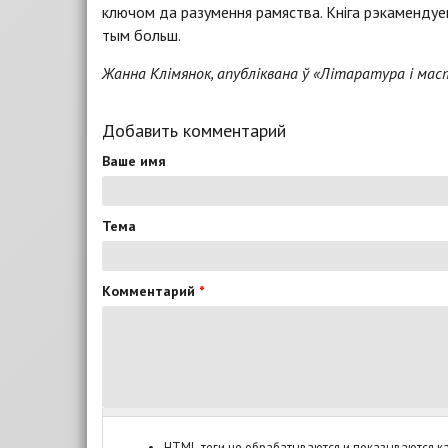
ключом да разумення рамяства. Кніга рэкамендуец
тым больш.
Жанна Клімянок, апубліквана ў «Літаратура і мас
Добавить комментарий
Ваше имя
Тема
Комментарий
*
HTML-теги не обрабатываются и показываются ка