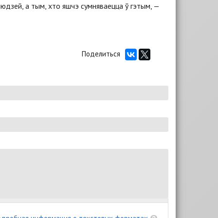
юдзей, а тым, хто яшчэ сумняваецца ў гэтым, —
Поделиться