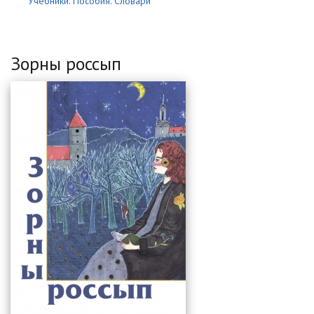
Учебники. Пособия. Словари
Зорны россып