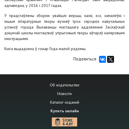
адпаведна, у 2016 і 2017 гадах.
У прадстаўлены зборнік увайшлі вершы, казкі, эсэ, замалёўкі і
іншыя літаратурныя творы вучняў трох сярэдніх навучальных
устаноў горада. Выхаванцы мастацкага аддзялення Заслаўскай
дзіцячай школы мастацтваў упрыгожылі творы аўтараў каляровымі
ілюстрацыямі.
Кніга выдадзена ў гонар Года малой радзімы.
Поделиться
Об издательстве
Новости
Каталог изданий
Купить онлайн