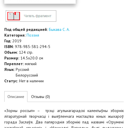
Под общей редакцией:
Быкава С. А.
Категория:
Поэзия
Год:
2019
ISBN:
978-985-581-294-5
Объем:
124 стр.
Размер:
14.5x20.0 см
Переплет:
мягкий
Язык:
Русский
Белорусский
Статус:
Нет в наличии
Описание
Отзывы (0)
«Зорны россып» – трэці агульнагарадскі калектыўны зборнік
літаратурнай творчасці і выяўленчага мастацтва юных жыхароў
горада Заслаўя. Два папярэднія зборнікі пад назвамі «Струмені
заслаўскай крынічкі» і «Нашчадкі Рагнеды» былі выдадзены,