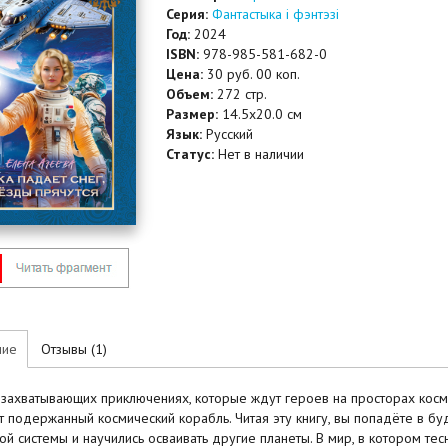
Серия:
Фантастыка і фэнтэзі
Год:
2024
ISBN:
978-985-581-682-0
Цена:
30 руб. 00 коп.
Объем:
272 стр.
Размер:
14.5x20.0 см
Язык:
Русский
Статус:
Нет в наличии
ние
Отзывы (1)
 захватывающих приключениях, которые ждут героев на просторах космо
т подержанный космический корабль. Читая эту книгу, вы попадёте в б
й системы и научились осваивать другие планеты. В мир, в котором тес