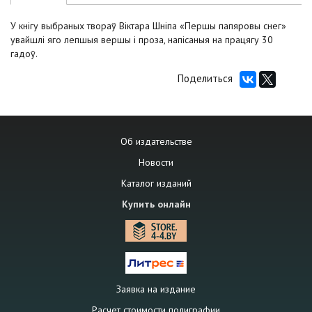
У кнігу выбраных твораў Віктара Шніпа «Першы папяровы снег»
увайшлі яго лепшыя вершы і проза, напісаныя на працягу 30
гадоў.
Поделиться
Об издательстве
Новости
Каталог изданий
Купить онлайн
Заявка на издание
Расчет стоимости полиграфии