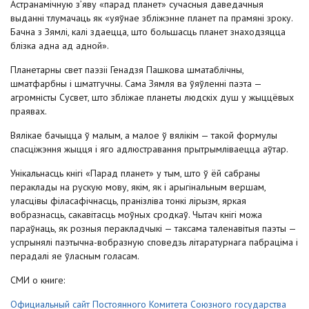
Астранамічную з’яву «парад планет» сучасныя даведачныя
выданні тлумачаць як «уяўнае збліжэнне планет па прамяні зроку.
Бачна з Зямлі, калі здаецца, што большасць планет знаходзяцца
блізка адна ад адной».
Планетарны свет паэзіі Генадзя Пашкова шматаблічны,
шматфарбны і шматгучны. Сама Зямля ва ўяўленні паэта —
агромністы Сусвет, што збліжае планеты людскіх душ у жыццёвых
праявах.
Вялікае бачыцца ў малым, а малое ў вялікім — такой формулы
спасціжэння жыцця і яго адлюстравання прытрымліваецца аўтар.
Унікальнасць кнігі «Парад планет» у тым, што ў ёй сабраны
пераклады на рускую мову, якiм, як і арыгінальным вершам,
уласцівы філасафічнасць, пранізліва тонкі лірызм, яркая
вобразнасць, сакавітасць моўных сродкаў. Чытач кнігі можа
параўнаць, як розныя перакладчыкі — таксама таленавітыя паэты —
успрынялі паэтычна-вобразную споведзь літаратурнага пабраціма і
перадалі яе ўласным голасам.
СМИ о книге:
Официальный сайт Постоянного Комитета Союзного государства