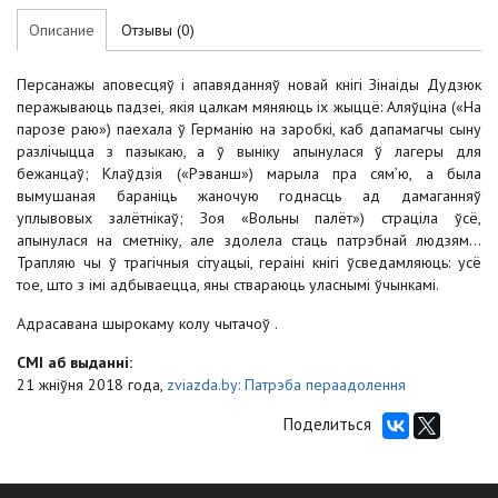
Описание
Отзывы (0)
Персанажы аповесцяў і апавяданняў новай кнігі Зінаіды Дудзюк
перажываюць падзеі, якія цалкам мяняюць іх жыццё: Аляўціна («На
парозе раю») паехала ў Германію на заробкі, каб дапамагчы сыну
разлічыцца з пазыкаю, а ў выніку апынулася ў лагеры для
бежанцаў; Клаўдзія («Рэванш») марыла пра сям’ю, а была
вымушаная бараніць жаночую годнасць ад дамаганняў
уплывовых залётнікаў; Зоя «Вольны палёт») страціла ўсё,
апынулася на сметніку, але здолела стаць патрэбнай людзям...
Трапляю чы ў трагічныя сітуацыі, гераіні кнігі ўсведамляюць: усё
тое, што з імі адбываецца, яны ствараюць уласнымі ўчынкамі.
Адрасавана шырокаму колу чытачоў .
СМI аб выданнi:
21 жніўня 2018 года,
zviazda.by: Патрэба пераадолення
Поделиться