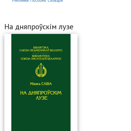
Учебники. Пособия. Словари
На дняпроўскім лузе