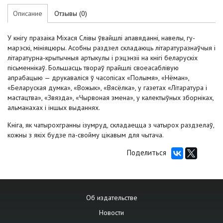
Описание
Отзывы (0)
У кнігу празаіка Міхася Слівы ўвайшлі апавяданні, навелы, гу-
марэскі, мініяцюры. Асобны раздзел складаюць літаратуразнаўчыя і
літаратурна-крытычныя артыкулы і рэцэнзіі на кнігі беларускіх
пісьменнікаў. Большасць твораў прайшлі своеасаблівую
апрабацыю — друкаваліся ў часопісах «Полымя», «Нёман»,
«Беларуская думка», «Вожык», «Вясёлка», у газетах «Літаратура і
мастацтва», «Звязда», «Чырвоная змена», у калектыўных зборніках,
альманахах і іншых выданнях.
Кніга, як чатырохгранны ізумруд, складаецца з чатырох раздзелаў,
кожны з якіх будзе па-свойму цікавым для чытача.
Поделиться
Об издательстве
Новости