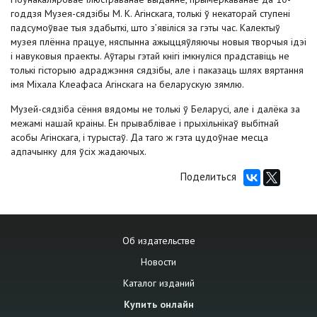
годдзя Музея-сядзібы М. К. Агінскага, толькі ў некаторай ступені
падсумоўвае тыя здабыткі, што з’явіліся за гэты час. Калектыў
музея плённа працуе, няспынна ажыццяўляючы новыя творчыя ідэі
і навуковыя праекты. Аўтары гэтай кнігі імкнуліся прадставіць не
толькі гісторыю адраджэння сядзібы, але і паказаць шлях вяртання
імя Міхала Клеафаса Агінскага на беларускую зямлю.
Музей-сядзіба сёння вядомы не толькі ў Беларусі, але і далёка за
межамі нашай краіны. Ён прываблівае і прыхільнікаў выбітнай
асобы Агінскага, і турыстаў. Да таго ж гэта цудоўнае месца
адпачынку для ўсіх жадаючых.
Поделиться
Об издательстве
Новости
Каталог изданий
Купить онлайн