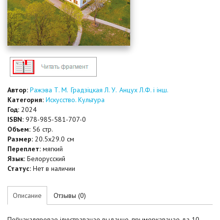
Автор:
Ражэва Т. М.
Градзіцкая Л. У.
Анцух Л.Ф. і інш.
Категория:
Искусство. Культура
Год:
2024
ISBN:
978-985-581-707-0
Объем:
56 стр.
Размер:
20.5x29.0 см
Переплет:
мягкий
Язык:
Белорусский
Статус:
Нет в наличии
Описание
Отзывы (0)
Поўнакаляровае ілюстраванае выданне, прымеркаванае да 10-