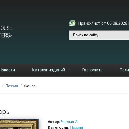
Прайс-лист от 06.08.2026 г
Форма поиска
Новости
Каталог изданий
Где купить
Поли
Поэзия
Фонарь
арь
Автор:
Чёрная А.
Категория:
Поэзия